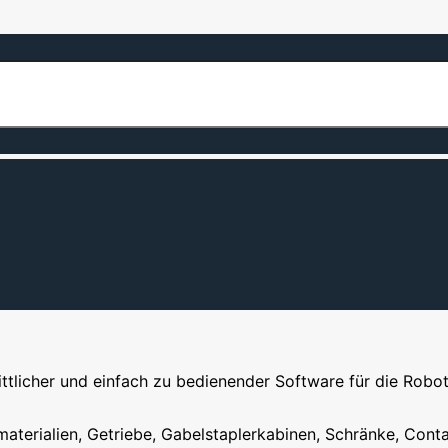
r, intelligenter und zuverlässiger Software für die Roboterl
ittlicher und einfach zu bedienender Software für die Robot
aterialien, Getriebe, Gabelstaplerkabinen, Schränke, Conta