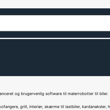
l biler, som er brugervenlig, intelligent og pålidelig.
nceret og brugervenlig software til malerrobotter til biler.
gere, grill, interiør, skærme til lastbiler, kardanaksler, hju