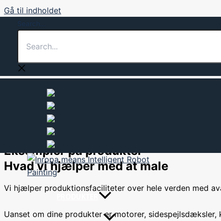
Gå til indholdet
Search...
Inropa forsyner industrien med software til malerrobotter ti
AUTOMOBILINDUSTRIEN
Eksempler på produkter
Hvad vi hjælper med at male
Vi hjælper produktionsfaciliteter over hele verden med ava
PRODUKTER
Uanset om dine produkter er motorer, sidespejlsdæksler, kofan