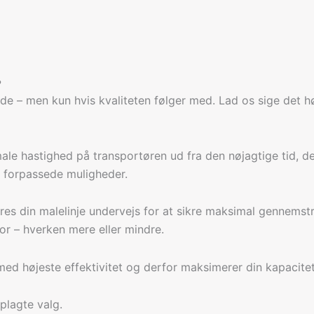
?
rende – men kun hvis kvaliteten følger med. Lad os sige de
e hastighed på transportøren ud fra den nøjagtige tid, der
er forpassede muligheder.
res din malelinje undervejs for at sikre maksimal gennems
for – hverken mere eller mindre.
 med højeste effektivitet og derfor maksimerer din kapacitet
plagte valg.