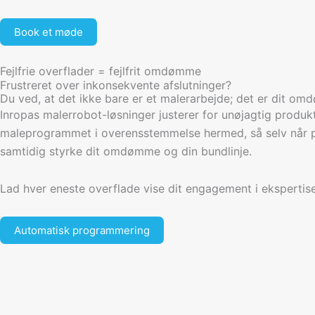
Book et møde
Fejlfrie overflader = fejlfrit omdømme
Frustreret over inkonsekvente afslutninger?
Du ved, at det ikke bare er et malerarbejde; det er dit omd
Inropas malerrobot-løsninger justerer for unøjagtig produkt
maleprogrammet i overensstemmelse hermed, så selv når plac
samtidig styrke dit omdømme og din bundlinje.
Lad hver eneste overflade vise dit engagement i ekspertise
Automatisk programmering