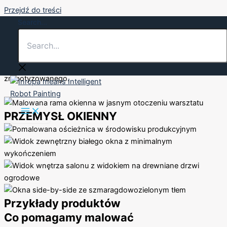
Przejdź do treści
Search...
Inropa oferuje branży okiennej przyjazne dla użytkownika,
inteligentne i niezawodne oprogramowanie do malowania
zrobotyzowanego.
PRZEMYSŁ OKIENNY
Przykłady produktów
Co pomagamy malować